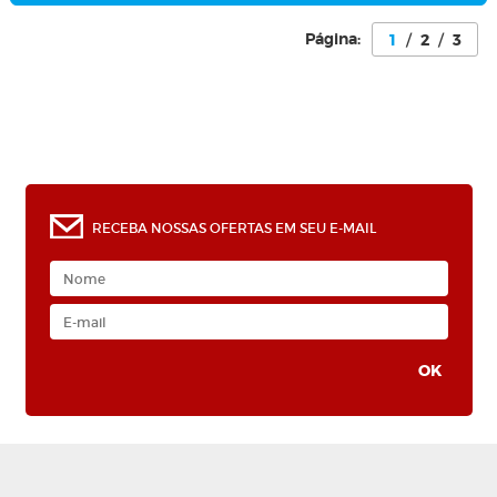
Página:
1
/
2
/
3
0
RECEBA NOSSAS OFERTAS EM SEU E-MAIL