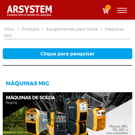
0
Início
>
Produtos
>
Equipamentos para Solda
>
Máquinas
MIG
Clique para pesquisar
MÁQUINAS MIG