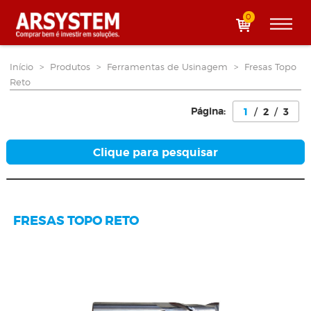
0
Início
>
Produtos
>
Ferramentas de Usinagem
>
Fresas Topo
Reto
Página:
1
/
2
/
3
Clique para pesquisar
FRESAS TOPO RETO