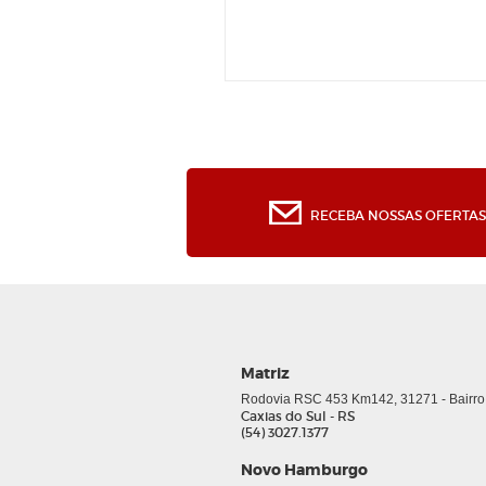
Feltros
Fibras 
Folha d
Lima Ro
Limas 
Limas 
Lixa Ci
Lixa Fo
Lixas 
RECEBA NOSSAS OFERTAS 
Lixas Ve
Matriz
Rodovia RSC 453 Km142, 31271 - Bairro
Caxias do Sul - RS
(54) 3027.1377
Novo Hamburgo