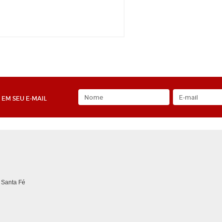
Roda 100 x 50
de Limpeza
Roda 115 x 20
e Lixa
Roda 250 x 100
tativa
Roda 250 x 50
Diamantadas
Roda 250 x 70
para Limadoras
Rodas de Lixa
nta
Suporte para Lixas Cinta
lha
Suportes
em Tubo
Suportes de Lixas
EM SEU E-MAIL
lcro
 Santa Fé