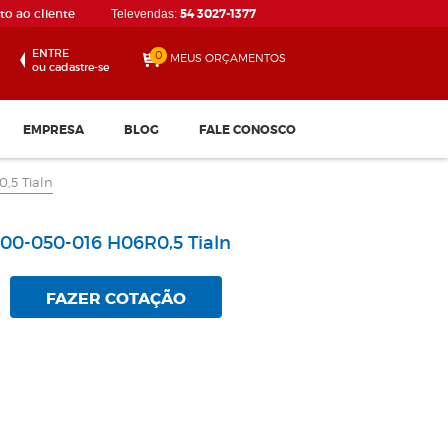
o ao cliente
54 3027-1377
Televendas:
ENTRE
0
MEUS ORÇAMENTOS
ou cadastre-se
EMPRESA
BLOG
FALE CONOSCO
,5 Tialn
00-050-016 H06R0,5 Tialn
FAZER COTAÇÃO
Disco de Corte 115 x 1.0...
Confira