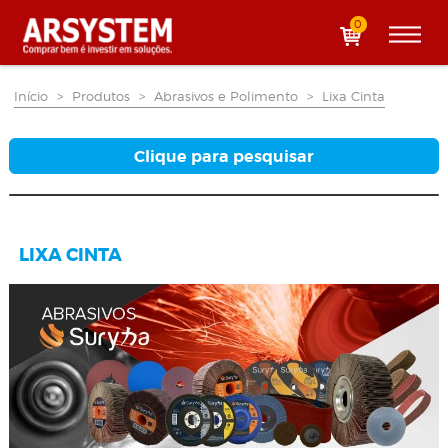
0
Início
>
Produtos
>
Abrasivos e Polimento
>
Lixa Cinta
Clique para pesquisar
LIXA CINTA