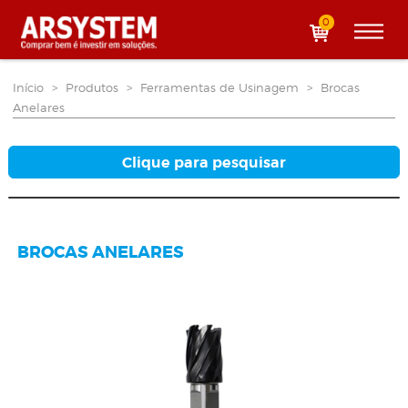
0
Início
>
Produtos
>
Ferramentas de Usinagem
>
Brocas
Anelares
Clique para pesquisar
BROCAS ANELARES