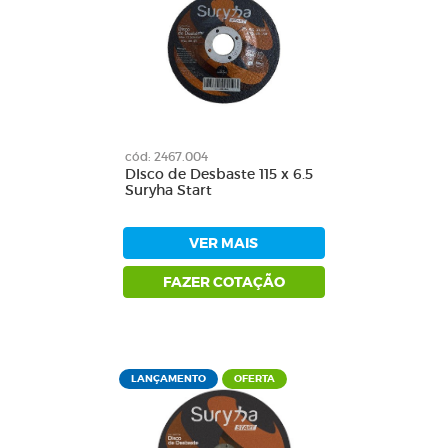
cód: 2467.004
DIsco de Desbaste 115 x 6.5
Suryha Start
VER MAIS
FAZER COTAÇÃO
LANÇAMENTO
OFERTA