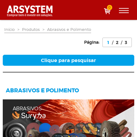
0
Início
>
Produtos
>
Abrasivos e Polimento
Página:
1
/
2
/
3
Clique para pesquisar
ABRASIVOS E POLIMENTO