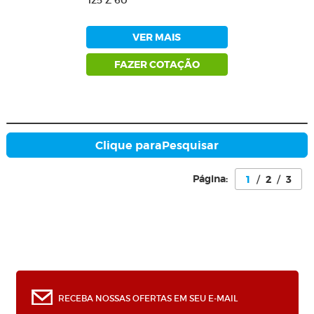
125 Z 60
VER MAIS
FAZER COTAÇÃO
Clique para
Pesquisar
Página:
1
/
2
/
3
0
RECEBA NOSSAS OFERTAS EM SEU E-MAIL