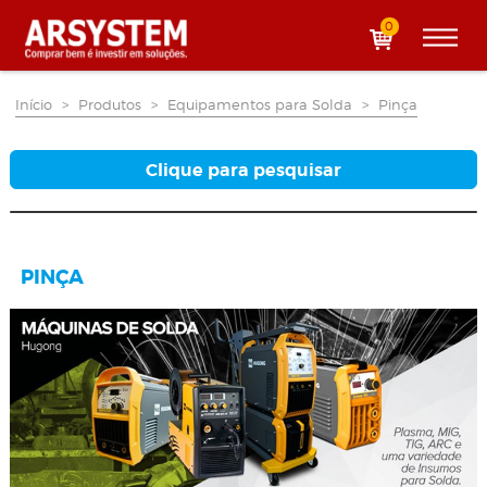
0
Início
>
Produtos
>
Equipamentos para Solda
>
Pinça
Clique para pesquisar
PINÇA