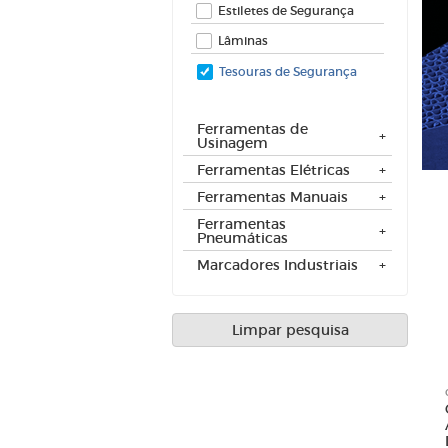
Feltros
Estiletes de Segurança
Fibras 
Lâminas
Folha d
Tesouras de Segurança
Lima Ro
Limas 
Limas 
Ferramentas de
Usinagem
Lixa Ci
Lixa Fo
Ferramentas Elétricas
Lixas 
Ferramentas Manuais
Lixas Ve
Ferramentas
Pneumáticas
Marcadores Industriais
Limpar pesquisa