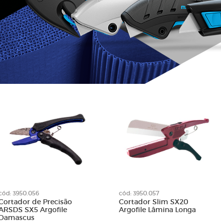
Roda 100 x 50
de Limpeza
Roda 115 x 20
e Lixa
Roda 250 x 100
tativa
Roda 250 x 50
Diamantadas
Roda 250 x 70
para Limadoras
Rodas de Lixa
nta
Suporte para Lixas Cinta
lha
Suportes
em Tubo
Suportes de Lixas
lcro
cód: 3950.056
cód: 3950.057
Cortador de Precisão
Cortador Slim SX20
ARSDS SX5 Argofile
Argofile Lâmina Longa
Damascus