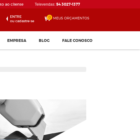
o ao cliente
54 3027-1377
Televendas:
ENTRE
0
MEUS ORÇAMENTOS
ou cadastre-se
EMPRESA
BLOG
FALE CONOSCO
Disco de Corte 115 x 1.0...
Confira