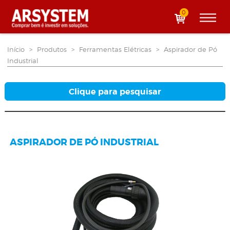
0
Início
>
Produtos
>
Ferramentas Elétricas
>
Aspirador de Pó
Industrial
Clique para pesquisar
ASPIRADOR DE PÓ INDUSTRIAL