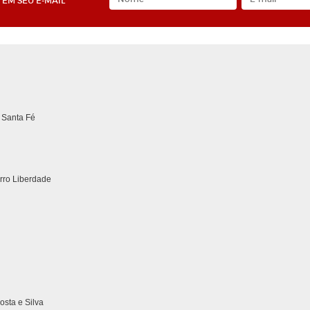
EM SEU E-MAIL
 Santa Fé
irro Liberdade
sta e Silva