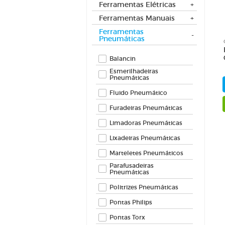
Feltros
Ferramentas Elétricas
Fibras 
Ferramentas Manuais
Folha d
Ferramentas
Lima Ro
Pneumáticas
Limas 
Balancin
Limas 
Esmerilhadeiras
Lixa Ci
Pneumáticas
Lixa Fo
Fluido Pneumático
Lixas 
Lixas Ve
Furadeiras Pneumáticas
Limadoras Pneumáticas
Lixadeiras Pneumáticas
Marteletes Pneumáticos
Parafusadeiras
Pneumáticas
Politrizes Pneumáticas
Pontas Philips
Pontas Torx