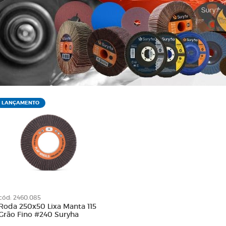
Roda 100 x 50
de Limpeza
Roda 115 x 20
e Lixa
Roda 250 x 100
tativa
Roda 250 x 50
Diamantadas
Roda 250 x 70
para Limadoras
Rodas de Lixa
nta
Suporte para Lixas Cinta
lha
Suportes
em Tubo
Suportes de Lixas
LANÇAMENTO
lcro
cód: 2460.085
Roda 250x50 Lixa Manta 115
Grão Fino #240 Suryha