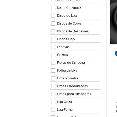
Feltros
Fibras 
Disco Compact
Folha d
Disco de Lixa
Lima Ro
Discos de Corte
Limas 
Limas 
Discos de Desbastes
Lixa Ci
Discos Flap
Lixa Fo
Escovas
Lixas 
Feltros
Lixas Ve
Fibras de Limpeza
Folha de Lixa
Lima Rotativa
Limas Diamantadas
Limas para Limadoras
Lixa Cinta
Lixa Folha