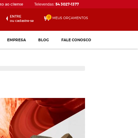
o ao cliente
54 3027-1377
Televendas:
ENTRE
0
MEUS ORÇAMENTOS
ou cadastre-se
EMPRESA
BLOG
FALE CONOSCO
Disco de Corte 115 x 1.0...
Confira