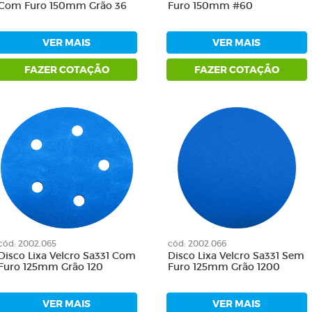
Com Furo 150mm Grão 36
Furo 150mm #60
VER MAIS
VER MAIS
FAZER COTAÇÃO
FAZER COTAÇÃO
cód: 2002.065
cód: 2002.066
Disco Lixa Velcro Sa331 Com
Disco Lixa Velcro Sa331 Sem
Furo 125mm Grão 120
Furo 125mm Grão 1200
VER MAIS
VER MAIS