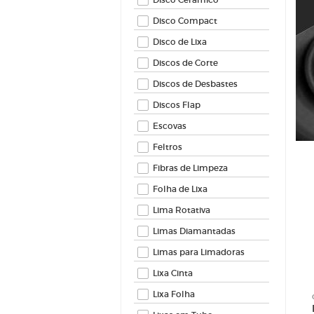
Feltros
Fibras 
Disco Compact
Folha d
Disco de Lixa
Lima Ro
Discos de Corte
Limas 
Limas 
Discos de Desbastes
Lixa Ci
Discos Flap
Lixa Fo
Escovas
Lixas 
Feltros
Lixas Ve
Fibras de Limpeza
Folha de Lixa
Lima Rotativa
Limas Diamantadas
Limas para Limadoras
Lixa Cinta
Lixa Folha