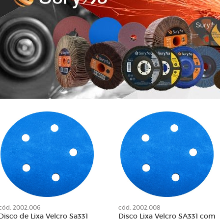
Roda 100 x 50
de Limpeza
Roda 115 x 20
e Lixa
Roda 250 x 100
tativa
Roda 250 x 50
Diamantadas
Roda 250 x 70
para Limadoras
Rodas de Lixa
nta
Suporte para Lixas Cinta
lha
Suportes
em Tubo
Suportes de Lixas
lcro
cód: 2002.006
cód: 2002.008
Disco de Lixa Velcro Sa331
Disco Lixa Velcro SA331 com