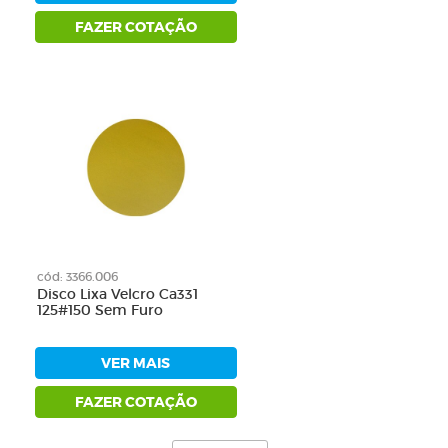
FAZER COTAÇÃO
0
cód: 3366.006
Disco Lixa Velcro Ca331
125#150 Sem Furo
VER MAIS
FAZER COTAÇÃO