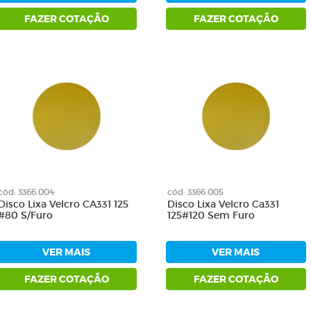
FAZER COTAÇÃO
FAZER COTAÇÃO
cód: 3366.004
cód: 3366.005
Disco Lixa Velcro CA331 125
Disco Lixa Velcro Ca331
#80 S/Furo
125#120 Sem Furo
VER MAIS
VER MAIS
FAZER COTAÇÃO
FAZER COTAÇÃO