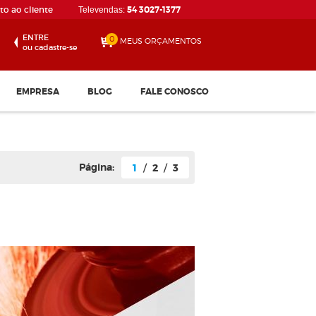
o ao cliente
54 3027-1377
Televendas:
ENTRE
0
MEUS ORÇAMENTOS
ou cadastre-se
EMPRESA
BLOG
FALE CONOSCO
Página:
1
/
2
/
3
Disco de Corte 115 x 1.0...
Confira