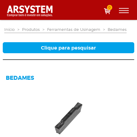
0
Início
>
Produtos
>
Ferramentas de Usinagem
>
Bedames
Clique para pesquisar
BEDAMES