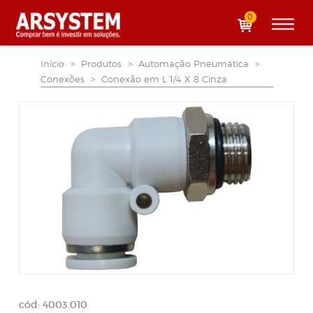
0
Início
>
Produtos
>
Automação Pneumática
>
Conexões
>
Conexão em L 1/4 X 8 Cinza
cód: 4003.010