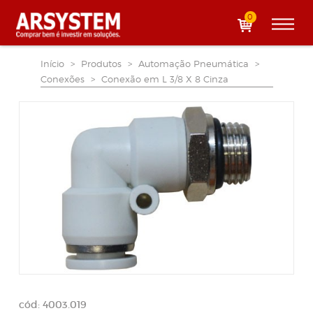
0
Início
>
Produtos
>
Automação Pneumática
>
Conexões
>
Conexão em L 3/8 X 8 Cinza
cód: 4003.019