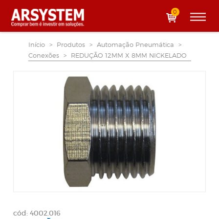
0
Início
>
Produtos
>
Automação Pneumática
>
Conexões
>
REDUÇÃO 12MM X 8MM NICKELADO
cód: 4002.016