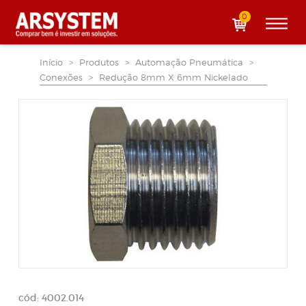
0
Início
>
Produtos
>
Automação Pneumática
>
Conexões
>
Redução 8mm X 6mm Nickelado
cód: 4002.014