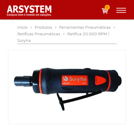
0
Início
>
Produtos
>
Ferramentas Pneumáticas
>
Retíficas Pneumáticas
>
Retífica 20.000 RPM |
Suryha