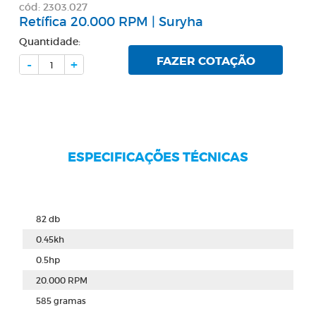
cód: 2303.027
Retífica 20.000 RPM | Suryha
Quantidade:
FAZER COTAÇÃO
-
+
ESPECIFICAÇÕES TÉCNICAS
82 db
0.45kh
0.5hp
20.000 RPM
585 gramas