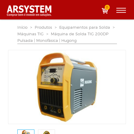
0
Início
>
Produtos
>
Equipamentos para Solda
>
Máquinas TIG
>
Máquina de Solda TIG 200DP
Pulsada | Monofásica | Hugong