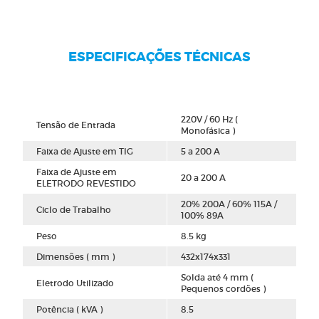
ESPECIFICAÇÕES TÉCNICAS
220V / 60 Hz (
Tensão de Entrada
Monofásica )
Faixa de Ajuste em TIG
5 a 200 A
Faixa de Ajuste em
20 a 200 A
ELETRODO REVESTIDO
20% 200A / 60% 115A /
Ciclo de Trabalho
100% 89A
Peso
8.5 kg
Dimensões ( mm )
432x174x331
Solda até 4 mm (
Eletrodo Utilizado
Pequenos cordões )
Potência ( kVA )
8.5