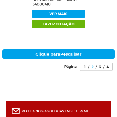
SECUNORM 540 | Martor
54000410
VER MAIS
FAZER COTAÇÃO
Clique para
Pesquisar
Página:
1
/
2
/
3
/
4
0
RECEBA NOSSAS OFERTAS EM SEU E-MAIL