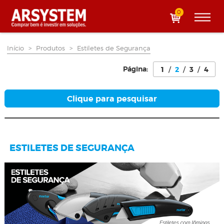
0
Início
>
Produtos
>
Estiletes de Segurança
Página:
1
/
2
/
3
/
4
Clique para pesquisar
ESTILETES DE SEGURANÇA