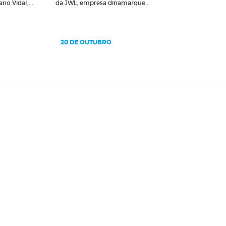
Roda 100 x 50
no Vidal,...
da JWL, empresa dinamarque...
de Limpeza
Roda 115 x 20
e Lixa
Roda 250 x 100
tativa
Roda 250 x 50
20 DE OUTUBRO
Diamantadas
Roda 250 x 70
para Limadoras
Rodas de Lixa
nta
Suporte para Lixas Cinta
lha
Suportes
em Tubo
Suportes de Lixas
lcro