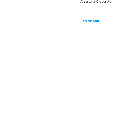
Feltros
Arsystem, Cleber Adria
Fibras 
Folha d
Lima Ro
26 DE ABRIL
Limas 
Limas 
Lixa Ci
Lixa Fo
Lixas 
Lixas Ve