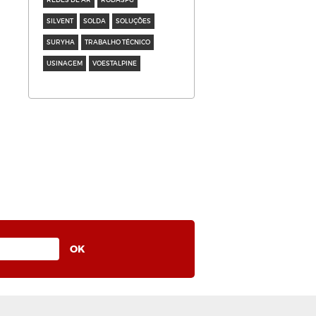
SILVENT
SOLDA
SOLUÇÕES
SURYHA
TRABALHO TÉCNICO
USINAGEM
VOESTALPINE
0