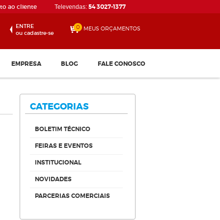
o ao cliente
54 3027-1377
Televendas:
ENTRE
0
MEUS ORÇAMENTOS
ou cadastre-se
EMPRESA
BLOG
FALE CONOSCO
CATEGORIAS
BOLETIM TÉCNICO
FEIRAS E EVENTOS
INSTITUCIONAL
Disco de Corte 115 x 1.0...
NOVIDADES
Confira
PARCERIAS COMERCIAIS