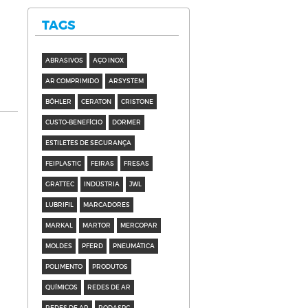
TAGS
ABRASIVOS
AÇO INOX
AR COMPRIMIDO
ARSYSTEM
BÖHLER
CERATON
CRISTONE
CUSTO-BENEFÍCIO
DORMER
ESTILETES DE SEGURANÇA
FEIPLASTIC
FEIRAS
FRESAS
GRATTEC
INDÚSTRIA
JWL
LUBRIFIL
MARCADORES
MARKAL
MARTOR
MERCOPAR
MOLDES
PFERD
PNEUMÁTICA
POLIMENTO
PRODUTOS
QUÍMICOS
REDES DE AR
REDES DE AR
RODASPG