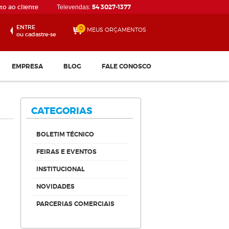
o ao cliente
54 3027-1377
Televendas:
ENTRE
0
MEUS ORÇAMENTOS
ou cadastre-se
EMPRESA
BLOG
FALE CONOSCO
CATEGORIAS
BOLETIM TÉCNICO
FEIRAS E EVENTOS
INSTITUCIONAL
Disco de Corte 115 x 1.0...
NOVIDADES
Confira
PARCERIAS COMERCIAIS