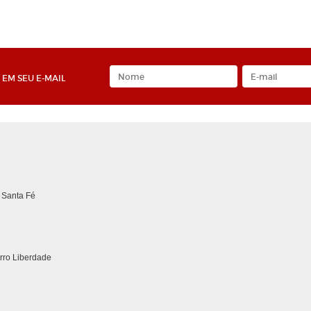
EM SEU E-MAIL
 Santa Fé
irro Liberdade