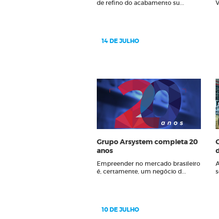
Feltros
de refino do acabamento su...
V
Fibras 
Folha d
Lima Ro
14 DE JULHO
Limas 
Limas 
Lixa Ci
Lixa Fo
Lixas 
Lixas Ve
Grupo Arsystem completa 20
anos
d
Empreender no mercado brasileiro
A
é, certamente, um negócio d...
s
10 DE JULHO