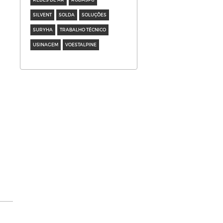
SILVENT
SOLDA
SOLUÇÕES
SURYHA
TRABALHO TÉCNICO
USINAGEM
VOESTALPINE
0