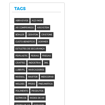
TAGS
ABRASIVOS
AÇO INOX
AR COMPRIMIDO
ARSYSTEM
BÖHLER
CERATON
CRISTONE
CUSTO-BENEFÍCIO
DORMER
ESTILETES DE SEGURANÇA
FEIPLASTIC
FEIRAS
FRESAS
GRATTEC
INDÚSTRIA
JWL
LUBRIFIL
MARCADORES
MARKAL
MARTOR
MERCOPAR
MOLDES
PFERD
PNEUMÁTICA
POLIMENTO
PRODUTOS
QUÍMICOS
REDES DE AR
REDES DE AR
RODASPG