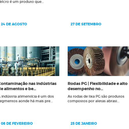
Roda 100 x 50
elcro é um produto que...
de Limpeza
Roda 115 x 20
e Lixa
Roda 250 x 100
tativa
Roda 250 x 50
24 DE AGOSTO
27 DE SETEMBRO
Diamantadas
Roda 250 x 70
para Limadoras
Rodas de Lixa
nta
Suporte para Lixas Cinta
lha
Suportes
em Tubo
Suportes de Lixas
lcro
Contaminação nas indústrias
Rodas PG | Flexibilidade e alto
e alimentos e be...
desempenho no...
 indústria alimentícia é um dos
As rodas de lixa PG são produtos
egmentos aonde há mais pre...
compostos por aletas abrasi...
08 DE FEVEREIRO
25 DE JANEIRO